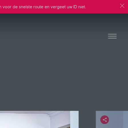
m voor de snelste route en vergeet uw ID niet.