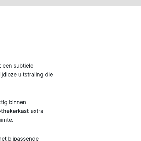
t een subtiele
ijdloze uitstraling die
ttig binnen
thekerkast
extra
uimte.
et bijpassende