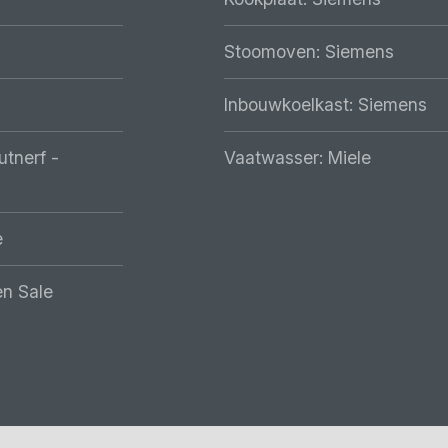
Stoomoven: Siemens
Inbouwkoelkast: Siemens
utnerf -
Vaatwasser: Miele
e
n Sale