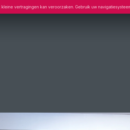
wat kleine vertragingen kan veroorzaken. Gebruik uw navigatiesystee