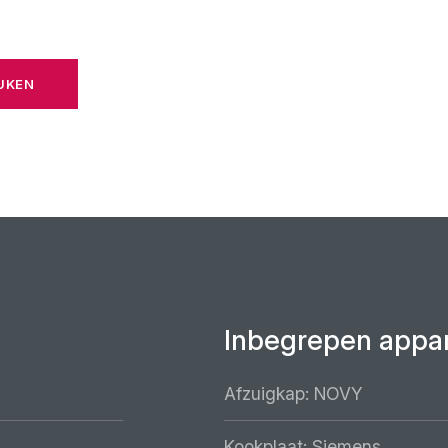
EUKEN
Inbegrepen appa
Afzuigkap: NOVY
Kookplaat: Siemens