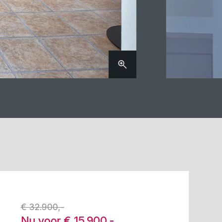
€ 32.900,-
Nu voor € 15.900,-