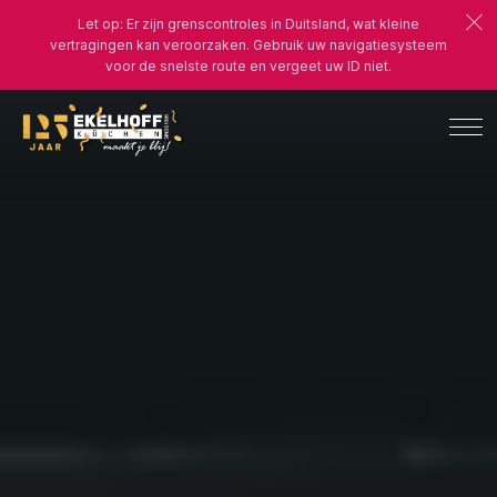
Let op: Er zijn grenscontroles in Duitsland, wat kleine
vertragingen kan veroorzaken. Gebruik uw navigatiesysteem
voor de snelste route en vergeet uw ID niet.