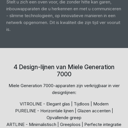
Stelt u zich een oven voor, die zonder hitte kan garen,
inbouwapparaten die u herkennen en met u communiceren
- slimme technologieën, op innovatieve manieren in een
netwerk opgenomen. Dit is kwaliteit die zijn tijd ver vooruit
is.
4 Design-lijnen van Miele Generation
7000
Miele Generation 7000-apparaten zijn verkrijgbaar in vier
designlijnen:
VITROLINE - Elegant glas | Tijdloos | Modern
PURELINE - Horizontale lijnen | Glazen accenten |
Opvallende greep
ARTLINE - Minimalistisch | Greeploos | Perfecte integratie