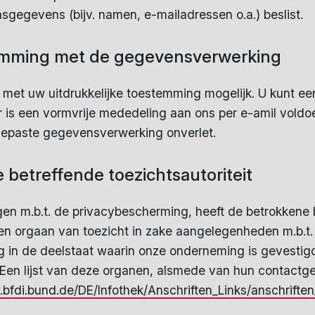
gegevens (bijv. namen, e-mailadressen o.a.) beslist.
emming met de gegevensverwerking
n met uw uitdrukkelijke toestemming mogelijk. U kunt 
or is een vormvrije mededeling aan ons per e-amil voldo
gepaste gegevensverwerking onverlet.
 betreffende toezichtsautoriteit
gen m.b.t. de privacybescherming, heeft de betrokkene 
zen orgaan van toezicht in zake aangelegenheden m.b.t
ng in de deelstaat waarin onze onderneming is gevestig
 Een lijst van deze organen, alsmede van hun contact
.bfdi.bund.de/DE/Infothek/Anschriften_Links/anschriften