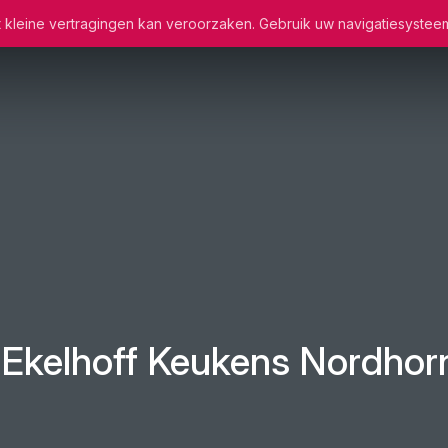
wat kleine vertragingen kan veroorzaken. Gebruik uw navigatiesystee
 Ekelhoff Keukens Nordhor