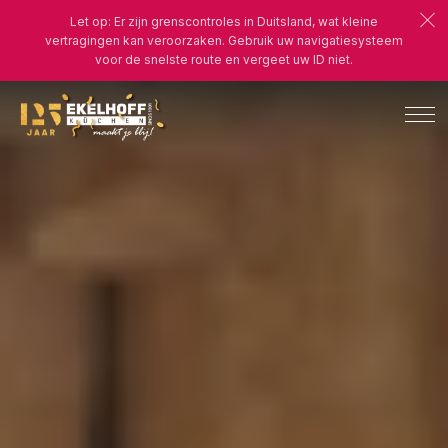
Let op: Er zijn grenscontroles in Duitsland, wat kleine
vertragingen kan veroorzaken. Gebruik uw navigatiesysteem
voor de snelste route en vergeet uw ID niet.