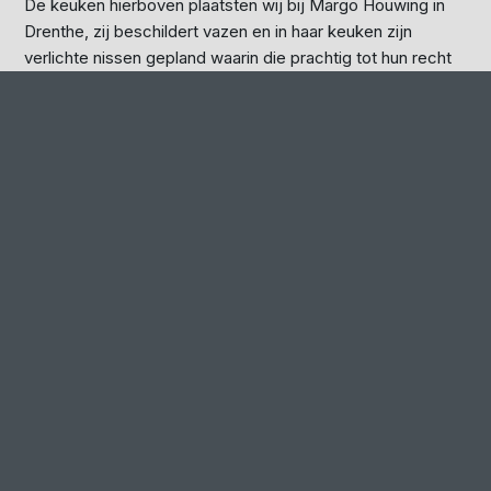
De keuken hierboven plaatsten wij bij Margo Houwing in
Drenthe, zij beschildert vazen en in haar keuken zijn
verlichte nissen gepland waarin die prachtig tot hun recht
komen. Binnenkort meer in ons blog.
Kleur in de keuken
In 2023 werd er kleur bekend in de keuken. Hier links door
knoestig eiken te combineren met een stralend wit blad en