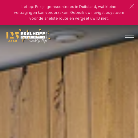
Let op: Er zijn grenscontroles in Duitsland, wat kleine
vertragingen kan veroorzaken. Gebruik uw navigatiesysteem
voor de snelste route en vergeet uw ID niet.