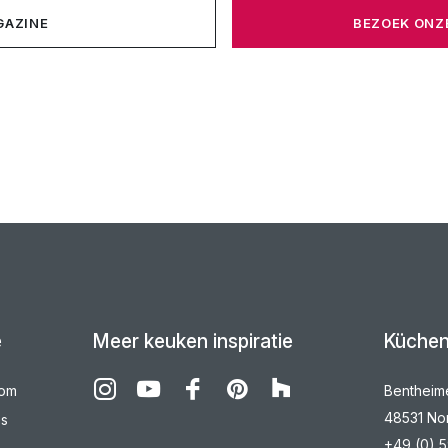
GAZINE
BEZOEK ON
e
Meer keuken inspiratie
Küchen
oom
Bentheime
48531 No
ns
+49 (0) 