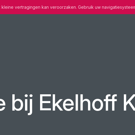
wat kleine vertragingen kan veroorzaken. Gebruik uw navigatiesystee
 bij Ekelhoff