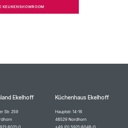
ZE KEUKENSHOWROOM
land Ekelhoff
Küchenhaus Ekelhoff
r Str. 259
Hauptstr. 14-16
rdhorn
48529 Nordhorn
5921-8021-0
+49 (0) 5921-8048-0