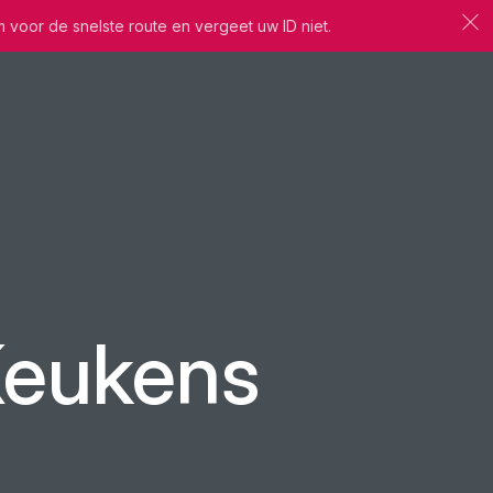
m voor de snelste route en vergeet uw ID niet.
 Keukens