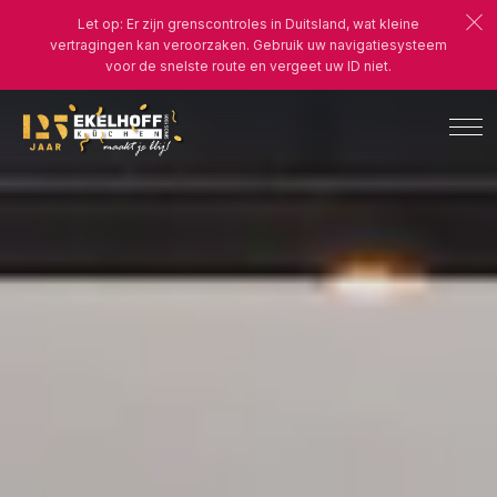
Let op: Er zijn grenscontroles in Duitsland, wat kleine
vertragingen kan veroorzaken. Gebruik uw navigatiesysteem
voor de snelste route en vergeet uw ID niet.