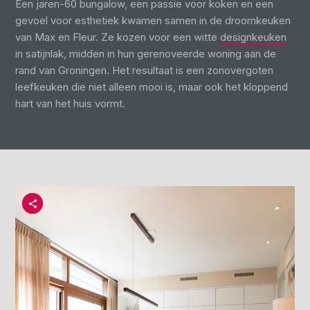
Een jaren-60 bungalow, een passie voor koken en een
gevoel voor esthetiek kwamen samen in de droomkeuken
van Max en Fleur. Ze kozen voor een witte
designkeuken
in satijnlak, midden in hun gerenoveerde woning aan de
rand van Groningen. Het resultaat is een zonovergoten
leefkeuken die niet alleen mooi is, maar ook het kloppend
hart van het huis vormt.