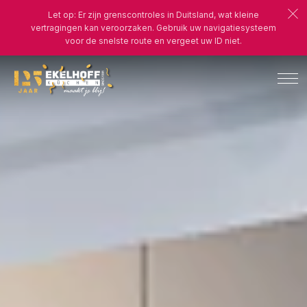
Let op: Er zijn grenscontroles in Duitsland, wat kleine
vertragingen kan veroorzaken. Gebruik uw navigatiesysteem
voor de snelste route en vergeet uw ID niet.