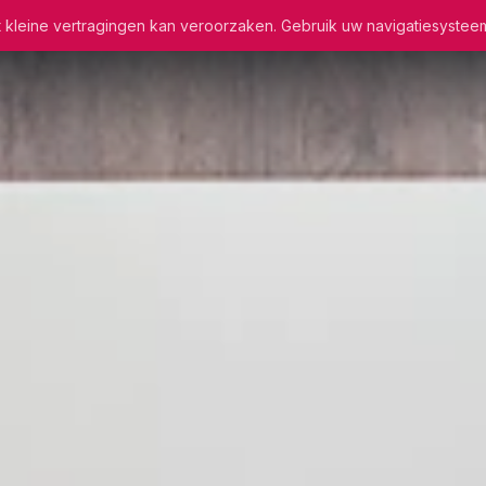
wat kleine vertragingen kan veroorzaken. Gebruik uw navigatiesystee