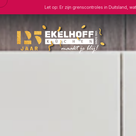
Let op: Er zijn grenscontroles in Duitsland, 