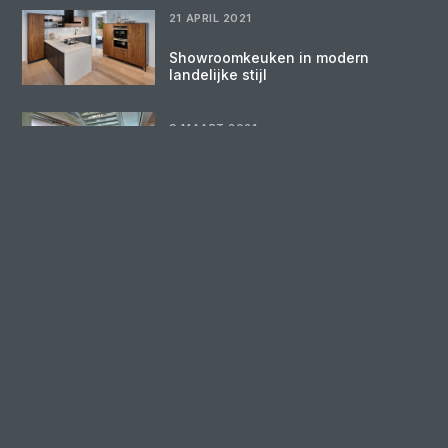
21 APRIL 2021
Showroomkeuken in modern
landelijke stijl
9 MAART 2021
Onze keukenwinkels zijn open!
27 NOVEMBER 2020
Een nieuwe keuken in 2021 voor de
prijs van 2020
20 NOVEMBER 2020
Ons nieuwe service &
logistiekcentrum
9 NOVEMBER 2020