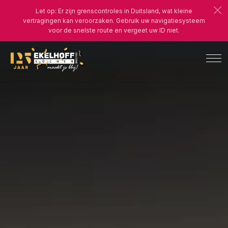
Let op: Er zijn grenscontroles in Duitsland, wat kleine
vertragingen kan veroorzaken. Gebruik uw navigatiesysteem
voor de snelste route en vergeet uw ID niet.