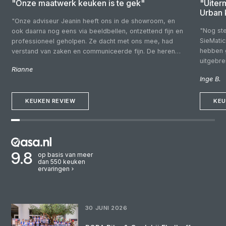
"Onze maatwerk keuken is te gek"
"Uiter
Urban 
"Onze adviseur Jeanin heeft ons in de showroom, en
"Nog ste
ook daarna nog eens via beeldbellen, ontzettend fijn en
SieMatic
professioneel geholpen. Ze dacht met ons mee, had
hebben 
verstand van zaken en communiceerde fijn. De heren
uitgebr
die wij voor de montage over de vloer hadden waren
Rianne
budgette
vriendelijk, kundig en netjes. Fijn dat we gewoon
Inge B.
klantvrie
Nederlands konden spreken! Een keuken uit Duitsland is
rondkijk
fantastisch!"
KEUKEN REVIEW
deskundi
KEU
goed bij
adviesg
goed ge
deze zij
montage
9.8
op basis van meer
dan 550 keuken
Wij hebb
ervaringen
mensen 
we voor
30 JUNI 2026