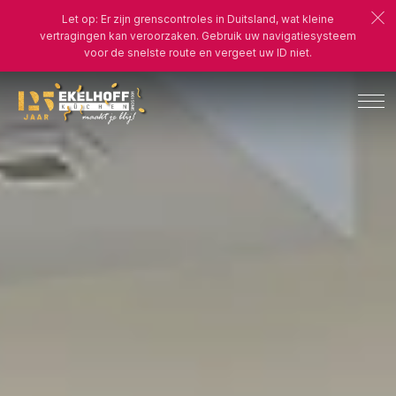
Let op: Er zijn grenscontroles in Duitsland, wat kleine
vertragingen kan veroorzaken. Gebruik uw navigatiesysteem
voor de snelste route en vergeet uw ID niet.