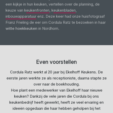
een kijkje in hun keuken, vertellen over de planning, de
keuze van k
eukenfronten
, k
eukenbladen
,
inbouwapparatuur
enz. Deze keer had onze huisfotograaf
Franz Frieling de eer om Cordula Ratz te bezoeken in haar
witte hoekkeuken
in Nordhorn.
Even voorstellen
Cordula Ratz werkt al 20 jaar bij Ekelhoff Keukens. De
eerste jaren werkte ze als receptioniste, daarna stapte ze
over naar de boekhouding.
Hoe plant een medewerker van Ekelhoff haar nieuwe
keuken? Dankzij de vele jaren die Cordula bij ons
keukenbedrijf heeft gewerkt, heeft ze veel ervaring en
ideeën opgedaan die haar hebben geholpen bij het