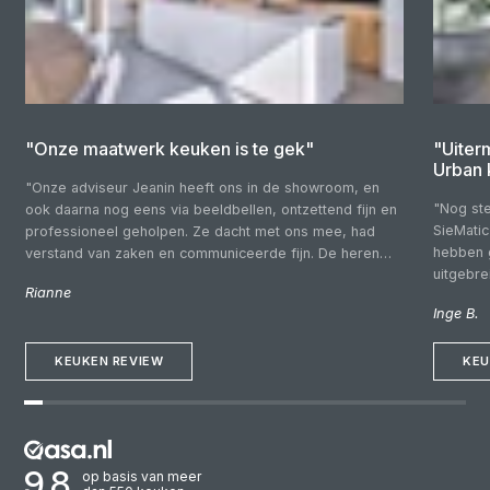
"Onze maatwerk keuken is te gek"
"Uiter
Urban 
"Onze adviseur Jeanin heeft ons in de showroom, en
"Nog ste
ook daarna nog eens via beeldbellen, ontzettend fijn en
SieMatic
professioneel geholpen. Ze dacht met ons mee, had
hebben 
verstand van zaken en communiceerde fijn. De heren
uitgebr
die wij voor de montage over de vloer hadden waren
Rianne
budgette
vriendelijk, kundig en netjes. Fijn dat we gewoon
Inge B.
klantvrie
Nederlands konden spreken! Een keuken uit Duitsland is
rondkijk
fantastisch!"
KEUKEN REVIEW
deskundi
KEU
goed bij
adviesg
goed ge
deze zij
montage
9.8
op basis van meer