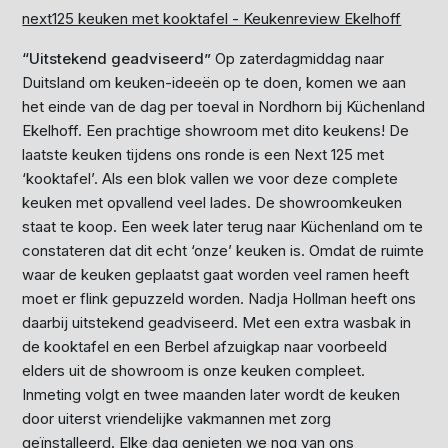
next125 keuken met kooktafel - Keukenreview Ekelhoff
“Uitstekend geadviseerd”
Op zaterdagmiddag naar
Duitsland om keuken-ideeën op te doen, komen we aan
het einde van de dag per toeval in Nordhorn bij Küchenland
Ekelhoff. Een prachtige showroom met dito keukens! De
laatste keuken tijdens ons ronde is een Next 125 met
‘kooktafel’. Als een blok vallen we voor deze complete
keuken met opvallend veel lades. De showroomkeuken
staat te koop. Een week later terug naar Küchenland om te
constateren dat dit echt ‘onze’ keuken is. Omdat de ruimte
waar de keuken geplaatst gaat worden veel ramen heeft
moet er flink gepuzzeld worden. Nadja Hollman heeft ons
daarbij uitstekend geadviseerd. Met een extra wasbak in
de kooktafel en een Berbel afzuigkap naar voorbeeld
elders uit de showroom is onze keuken compleet.
Inmeting volgt en twee maanden later wordt de keuken
door uiterst vriendelijke vakmannen met zorg
geïnstalleerd. Elke dag genieten we nog van ons