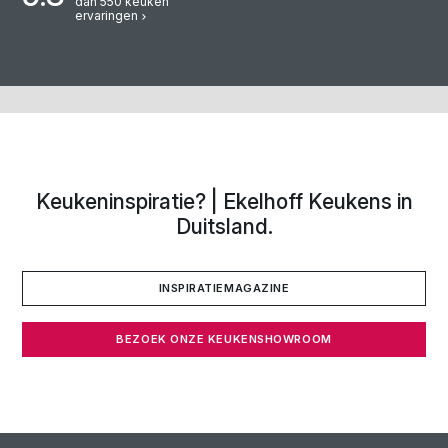
dan 550 keuken
Wij hebb
ervaringen
mensen 
we voor
Keukeninspiratie? | Ekelhoff Keukens in
Duitsland.
INSPIRATIEMAGAZINE
BEZOEK ONZE KEUKENSHOWROOM