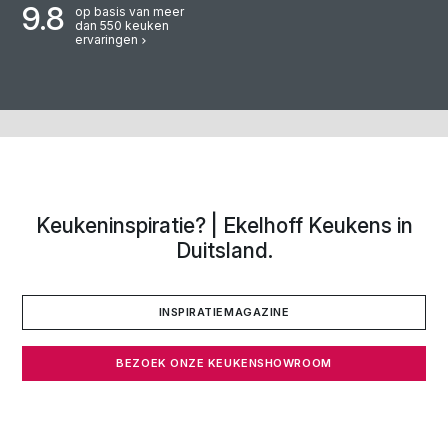
montage
9.8
op basis van meer
dan 550 keuken
Wij hebb
ervaringen
mensen 
we voor
Keukeninspiratie? | Ekelhoff Keukens in
Duitsland.
INSPIRATIEMAGAZINE
BEZOEK ONZE KEUKENSHOWROOM