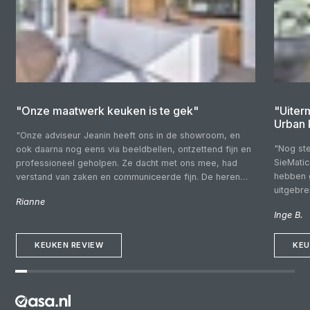
"Onze maatwerk keuken is te gek"
"Uiter
Urban 
"Onze adviseur Jeanin heeft ons in de showroom, en
"Nog ste
ook daarna nog eens via beeldbellen, ontzettend fijn en
SieMatic
professioneel geholpen. Ze dacht met ons mee, had
hebben 
verstand van zaken en communiceerde fijn. De heren
uitgebr
die wij voor de montage over de vloer hadden waren
Rianne
budgette
vriendelijk, kundig en netjes. Fijn dat we gewoon
Inge B.
klantvrie
Nederlands konden spreken! Een keuken uit Duitsland is
rondkijk
fantastisch!"
KEUKEN REVIEW
deskundi
KEU
goed bij
adviesg
goed ge
deze zij