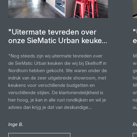
"Uitermate tevreden over
"
onze SieMatic Urban keuken
e
van Ekelhoff"
"Nog steeds zijn wij uitermate tevreden over
M
de SieMatic Urban keuken die wij bij Ekelhoff in
w
Nordhorn hebben gekocht. We waren onder de
ge
indruk van de zeer uitgebreide showroom, met
he
keukens voor verschillende budgetten en
Me
verschillende stijlen. De klantvriendelijkheid is
o
hier hoog, je kan in alle rust rondkijken en wil je
n
advies dan krijg je dat van deskundige
u
medewerkers. Van begin tot eind zijn wij goed
w
bijgestaan. We hadden een zeer prettig
p
Inge B.
R
adviesgesprek met de heer Henning Reineke.
wa
Er werd goed geluisterd naar onze wensen en
we