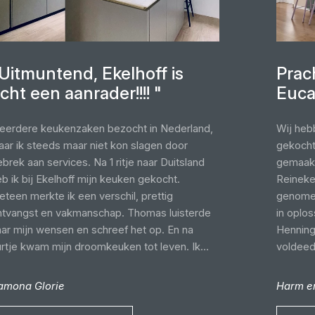
Uitmuntend, Ekelhoff is
Prac
cht een aanrader!!!! "
Euca
eerdere keukenzaken bezocht in Nederland,
Wij heb
aar ik steeds maar niet kon slagen door
gekocht
brek aan services. Na 1 ritje naar Duitsland
gemaakt
b ik bij Ekelhoff mijn keuken gekocht.
Reineke,
teen merkte ik een verschil, prettig
genomen
ntvangst en vakmanschap. Thomas luisterde
in oplo
aar mijn wensen en schreef het op. En na
Henning
urtje kwam mijn droomkeuken tot leven. Ik
voldeed.
as meteen verliefd. Het e-mail verkeer ging
onze ke
erfect, zowel ook de levering. De monteurs
zo graag
amona Glorie
Harm e
ren erg vriendelijk en zij gingen netjes te
deze pr
rk. Tijdens het transport was alleen de
groen, 