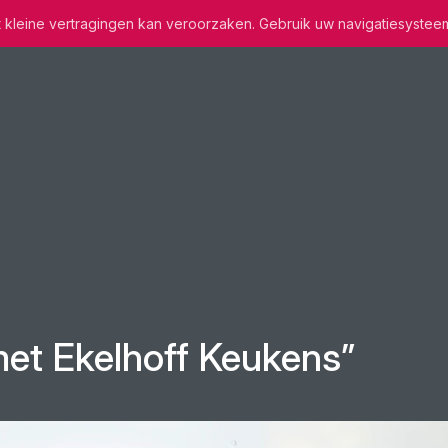
wat kleine vertragingen kan veroorzaken. Gebruik uw navigatiesystee
met Ekelhoff Keukens”