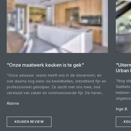
"Onze maatwerk keuken is te gek"
"Uiter
Urban 
"Onze adviseur Jeanin heeft ons in de showroom, en
"Nog ste
ook daarna nog eens via beeldbellen, ontzettend fijn en
SieMatic
professioneel geholpen. Ze dacht met ons mee, had
hebben 
verstand van zaken en communiceerde fijn. De heren
uitgebr
die wij voor de montage over de vloer hadden waren
Rianne
budgette
vriendelijk, kundig en netjes. Fijn dat we gewoon
Inge B.
klantvrie
Nederlands konden spreken! Een keuken uit Duitsland is
rondkijk
fantastisch!"
KEUKEN REVIEW
deskundi
KEU
goed bij