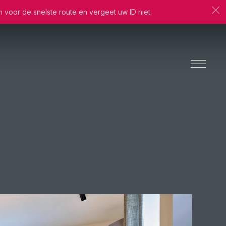
m voor de snelste route en vergeet uw ID niet.