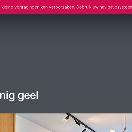
wat kleine vertragingen kan veroorzaken. Gebruik uw navigatiesystee
nig geel