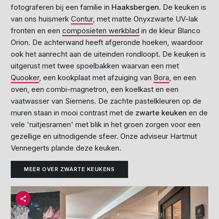
fotograferen bij een familie in
Haaksbergen
. De keuken is
van ons huismerk
Contur
, met matte Onyxzwarte UV-lak
fronten en een
composieten werkblad
in de kleur Blanco
Orion. De achterwand heeft afgeronde hoeken, waardoor
ook het aanrecht aan de uiteinden rondloopt. De keuken is
uitgerust met twee spoelbakken waarvan een met
Quooker
, een kookplaat met afzuiging van
Bora
, en een
oven, een combi-magnetron, een koelkast en een
vaatwasser van Siemens. De zachte pastelkleuren op de
muren staan in mooi contrast met de
zwarte keuken
en de
vele 'ruitjesramen' met blik in het groen zorgen voor een
gezellige en uitnodigende sfeer. Onze adviseur Hartmut
Vennegerts plande deze keuken.
MEER OVER ZWARTE KEUKENS