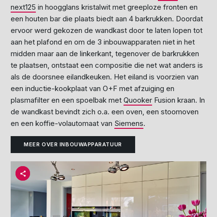
next125
in hoogglans kristalwit met greeploze fronten en
een houten bar die plaats biedt aan 4 barkrukken. Doordat
ervoor werd gekozen de wandkast door te laten lopen tot
aan het plafond en om de 3 inbouwapparaten niet in het
midden maar aan de linkerkant, tegenover de barkrukken
te plaatsen, ontstaat een compositie die net wat anders is
als de doorsnee eilandkeuken. Het eiland is voorzien van
een inductie-kookplaat van O+F met afzuiging en
plasmafilter en een spoelbak met
Quooker
Fusion kraan. In
de wandkast bevindt zich o.a. een oven, een stoomoven
en een koffie-volautomaat van
Siemens
.
MEER OVER INBOUWAPPARATUUR