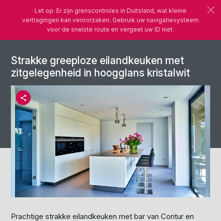
Let op: Er zijn grenscontroles in Duitsland, wat kleine
vertragingen kan veroorzaken. Gebruik uw navigatiesysteem
voor de snelste route en vergeet uw ID niet.
Strakke greeploze eilandkeuken met
zitgelegenheid in hoogglans kristalwit
Prachtige strakke eilandkeuken met bar van
Contu
r en