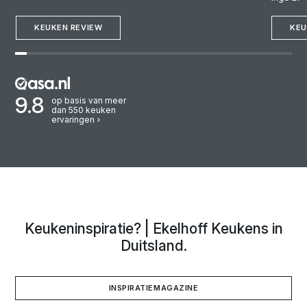
klantvrie
Nederlands konden spreken! Een keuken uit Duitsland is
rondkijk
fantastisch!"
KEUKEN REVIEW
deskundi
KEU
goed bij
adviesg
goed ge
deze zij
montage
9.8
op basis van meer
dan 550 keuken
Wij hebb
ervaringen
mensen 
we voor
Keukeninspiratie? | Ekelhoff Keukens in
Duitsland.
INSPIRATIEMAGAZINE