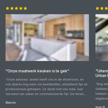
"Onze maatwerk keuken is te gek"
"Uiter
Urban 
"Onze adviseur Jeanin heeft ons in de showroom, en
"Nog ste
ook daarna nog eens via beeldbellen, ontzettend fijn en
SieMatic
professioneel geholpen. Ze dacht met ons mee, had
hebben 
verstand van zaken en communiceerde fijn. De heren
uitgebr
die wij voor de montage over de vloer hadden waren
Rianne
budgette
vriendelijk, kundig en netjes. Fijn dat we gewoon
Inge B.