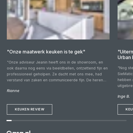
"Onze maatwerk keuken is te gek"
"Uiter
Urban 
"Onze adviseur Jeanin heeft ons in de showroom, en
"Nog ste
ook daarna nog eens via beeldbellen, ontzettend fijn en
SieMatic
professioneel geholpen. Ze dacht met ons mee, had
hebben 
verstand van zaken en communiceerde fijn. De heren
uitgebr
die wij voor de montage over de vloer hadden waren
Rianne
budgette
vriendelijk, kundig en netjes. Fijn dat we gewoon
Inge B.
klantvrie
Nederlands konden spreken! Een keuken uit Duitsland is
rondkijk
fantastisch!"
KEUKEN REVIEW
deskundi
KEU
goed bij
adviesg
goed ge