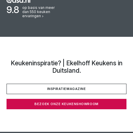
deze zij
montage
9.8
op basis van meer
dan 550 keuken
Wij hebb
ervaringen
mensen 
we voor
Keukeninspiratie? | Ekelhoff Keukens in
Duitsland.
INSPIRATIEMAGAZINE
BEZOEK ONZE KEUKENSHOWROOM