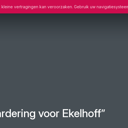
wat kleine vertragingen kan veroorzaken. Gebruik uw navigatiesystee
rdering voor Ekelhoff”