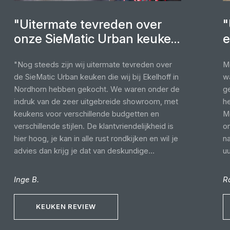
"Uitermate tevreden over
"
onze SieMatic Urban keuken
e
van Ekelhoff"
"Nog steeds zijn wij uitermate tevreden over
M
de SieMatic Urban keuken die wij bij Ekelhoff in
w
Nordhorn hebben gekocht. We waren onder de
ge
indruk van de zeer uitgebreide showroom, met
he
keukens voor verschillende budgetten en
Me
verschillende stijlen. De klantvriendelijkheid is
o
hier hoog, je kan in alle rust rondkijken en wil je
n
advies dan krijg je dat van deskundige
u
medewerkers. Van begin tot eind zijn wij goed
w
bijgestaan. We hadden een zeer prettig
p
Inge B.
R
adviesgesprek met de heer Henning Reineke.
wa
Er werd goed geluisterd naar onze wensen en
we
KEUKEN REVIEW
voorkeuren en deze zijn vertaald in een
k
prachtig ontwerp. Ook de montage, door een
b