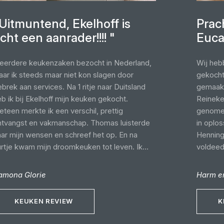
Uitmuntend, Ekelhoff is
Prac
cht een aanrader!!!! "
Euca
eerdere keukenzaken bezocht in Nederland,
Wij heb
aar ik steeds maar niet kon slagen door
gekocht
brek aan services. Na 1 ritje naar Duitsland
gemaakt
b ik bij Ekelhoff mijn keuken gekocht.
Reineke,
teen merkte ik een verschil, prettig
genomen
ntvangst en vakmanschap. Thomas luisterde
in oplo
aar mijn wensen en schreef het op. En na
Henning
urtje kwam mijn droomkeuken tot leven. Ik
voldeed.
as meteen verliefd. Het e-mail verkeer ging
onze ke
erfect, zowel ook de levering. De monteurs
zo graag
amona Glorie
Harm e
ren erg vriendelijk en zij gingen netjes te
deze pr
rk. Tijdens het transport was alleen de
groen, 
KEUKEN REVIEW
K
ookplaat beschadigd, maar deze was al
eschadigd in de doos, dat soort dingen