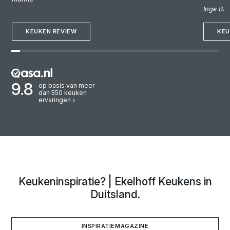
budgette
vriendelijk, kundig en netjes. Fijn dat we gewoon
Inge B.
klantvrie
Nederlands konden spreken! Een keuken uit Duitsland is
rondkijk
fantastisch!"
KEUKEN REVIEW
deskundi
KEU
goed bij
adviesg
goed ge
deze zij
montage
9.8
op basis van meer
dan 550 keuken
Wij hebb
ervaringen
mensen 
we voor
Keukeninspiratie? | Ekelhoff Keukens in
Duitsland.
INSPIRATIEMAGAZINE