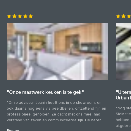
"Onze maatwerk keuken is te gek"
"Uiter
Urban 
"Onze adviseur Jeanin heeft ons in de showroom, en
"Nog ste
ook daarna nog eens via beeldbellen, ontzettend fijn en
SieMatic
professioneel geholpen. Ze dacht met ons mee, had
hebben 
verstand van zaken en communiceerde fijn. De heren
uitgebr
die wij voor de montage over de vloer hadden waren
Rianne