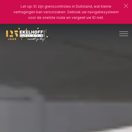
Let op: Er zijn grenscontroles in Duitsland, wat kleine
vertragingen kan veroorzaken. Gebruik uw navigatiesysteem
voor de snelste route en vergeet uw ID niet.